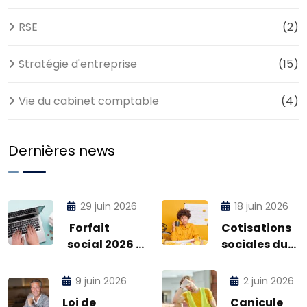
RSE
(2)
Stratégie d'entreprise
(15)
Vie du cabinet comptable
(4)
Dernières news
29 juin 2026
18 juin 2026
Forfait
Cotisations
social 2026 :
sociales du
définition,
micro-
taux et
entrepreneur
9 juin 2026
2 juin 2026
exonérations
en 2026
Loi de
Canicule