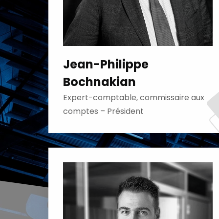
Jean-Philippe
Bochnakian
Expert-comptable, commissaire aux
comptes – Président