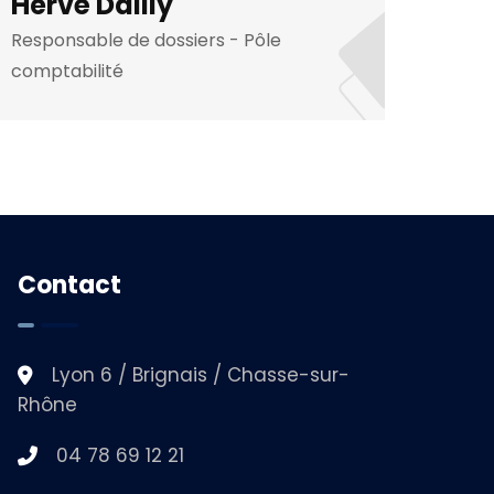
Hervé Dailly
Nic
Responsable de dossiers - Pôle
Respon
comptabilité
compt
Contact
Lyon 6 / Brignais / Chasse-sur-
Rhône
04 78 69 12 21